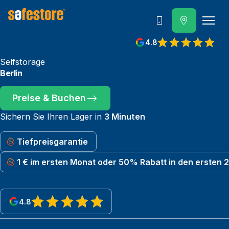
Anruf
4.8
Selfstorage
Berlin
Preise & Buchen
Sichern Sie Ihren Lager in
3 Minuten
Tiefpreisgarantie
1 € im ersten Monat oder 50% Rabatt in den ersten 
4.8
View reviews on Google