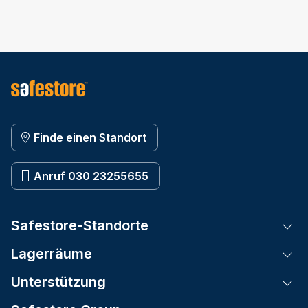
Finde einen Standort
Anruf 030 23255655
Safestore-Standorte
Tog
Lagerräume
Tog
Unterstützung
Tog