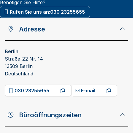
Benötigen Sie Hilfe?
Rufen Sie uns an:
030 23255655
Adresse
Berlin
Straße-22 Nr. 14
13509 Berlin
Deutschland
030 23255655
E-mail
Copy phone number
Copy emai
Büroöffnungszeiten