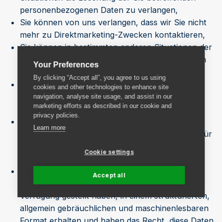
personenbezogenen Daten zu verlangen,
Sie können von uns verlangen, dass wir Sie nicht
mehr zu Direktmarketing-Zwecken kontaktieren,
Sie können in bestimmten anderen Situationen der
weiteren Verarbeitung Ihrer personenbezogenen
Your Preferences
Daten durch uns widersprechen,
By clicking “Accept all”, you agree to us using
Sie können unsere Verarbeitung Ihrer
cookies and other technologies to enhance site
personenbezogenen Daten unter bestimmten
navigation, analyse site usage, and assist in our
marketing efforts as described in our cookie and
Umständen einschränken,
privacy policies.
Sie können Einspruch gegen automatisierte
Learn more
Entscheidungen erheben, die Rechtswirkungen für
Sie entfalten oder Sie erheblich beeinträchtigen,
Cookie settings
und
Sie können die Sie betreffenden
Accept all
personenbezogenen Daten, die Sie uns zur
Verfügung gestellt haben, in einem strukturierten,
allgemein gebräuchlichen und maschinenlesbaren
Format erhalten und haben das Recht, diese Daten